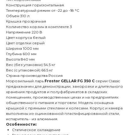
Конструкция горизонтальная
Температурный режим от -22 до -18 °С
Объем 310 л
Крышка прозрачная
Количество корзин в комплекте 3
Напряжение 220 В
Цвет корпуса белый
Цвет отделки серый
Ширина 1000 мм
Глубина 600 мм
Высота 840 мм
Вес (без упаковки) 54.5 кг
Вес (с упаковкой) 66.5 кг
Страна производства Россия
Морозильный ларь
Frostor GELLAR FG 350 C
серии Classic
предназначен для демонстрации, заморозки и длительного
хранения продуктов и полуфабрикатов в складских
помещениях, производственных цехах и на предприятиях
общественного питания и торговли. Модель оснащена
крышкой с прямыми стеклами и колесами. Корпус и камера
выполнены из оцинкованной пластифицированной стали,
испаритель - из алюминия.
Особенности:
Статическое охлаждение