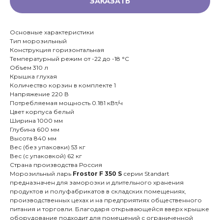
ЗАКАЗАТЬ
Основные характеристики
Тип морозильный
Конструкция горизонтальная
Температурный режим от -22 до -18 °С
Объем 310 л
Крышка глухая
Количество корзин в комплекте 1
Напряжение 220 В
Потребляемая мощность 0.181 кВт/ч
Цвет корпуса белый
Ширина 1000 мм
Глубина 600 мм
Высота 840 мм
Вес (без упаковки) 53 кг
Вес (с упаковкой) 62 кг
Страна производства Россия
Морозильный ларь
Frostor F 350 S
серии Standart
предназначен для заморозки и длительного хранения
продуктов и полуфабрикатов в складских помещениях,
производственных цехах и на предприятиях общественного
питания и торговли. Благодаря открывающейся вверх крышке
оборудование подходит для помещений с ограниченной