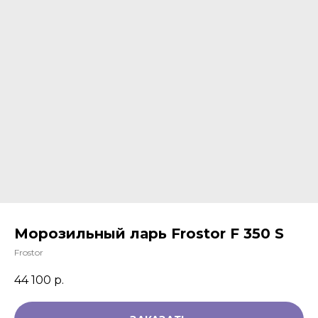
ЗАКАЗАТЬ ЗВОНОК
+7 994 854-51-
98
Морозильный ларь Frostor F 350 S
Frostor
44 100
р.