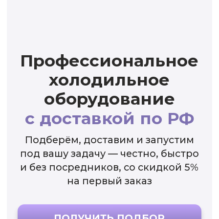
оборудование
ЗАКАЗАТЬ ЗВОНОК
с доставкой по РФ
Подберём, доставим и запустим
под вашу задачу — честно, быстро
и без посредников, со скидкой 5%
на первый заказ
ПОЛУЧИТЬ ПОДБОР
В КАТАЛОГ
+7 994 854-51-
98
120+ проектов по РФ
Отгрузка 1–3 дня
Гарантия до 60 месяцев