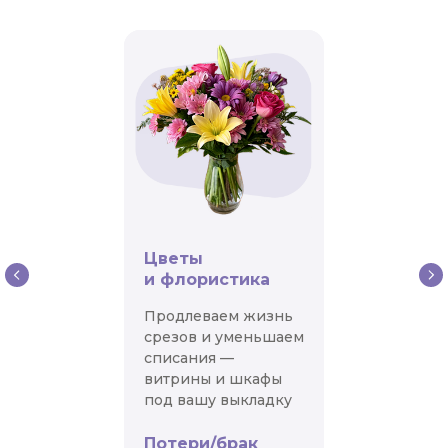
Cooling-Unit-54 —
профессиональный поставщик
промышленного холодильного
и климатического оборудования
для ресторанов, торговых сетей
и производственных предприятий
с опытом более 10 лет.
Мы предлагаем комплексные
решения от проверенных мировых
производителей, обеспечивая
надёжное оснащение вашего
бизнеса.
Цветы
и флористика
Владелец компании «‎Cooling-Unit-
54» Сергей Камзычаков имеет
Продлеваем жизнь
более 10 лет опыта в сфере
срезов и уменьшаем
климатического и холодильного
списания —
оборудования. Его экспертиза
витрины и шкафы
и индивидуальный подход
под вашу выкладку
помогают подбирать оптимальные
Потери/брак
решения под специфику бизнеса.