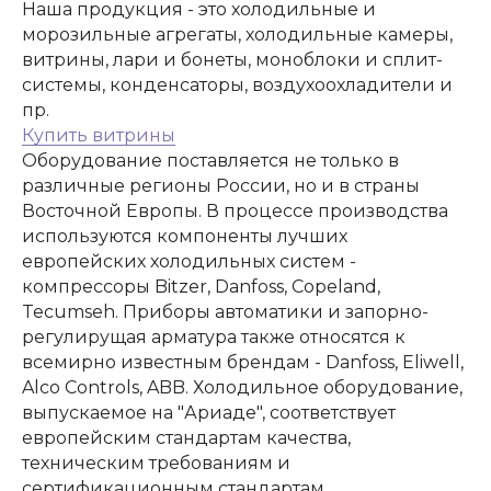
Наша продукция - это холодильные и
ЗАКАЗАТЬ ЗВОНОК
морозильные агрегаты, холодильные камеры,
витрины, лари и бонеты, моноблоки и сплит-
системы, конденсаторы, воздухоохладители и
пр.
Купить витрины
Оборудование поставляется не только в
различные регионы России, но и в страны
Восточной Европы. В процессе производства
используются компоненты лучших
европейских холодильных систем -
компрессоры Bitzer, Danfoss, Copeland,
+7 994 854-51-
Tecumseh. Приборы автоматики и запорно-
98
регулирущая арматура также относятся к
всемирно известным брендам - Danfoss, Eliwell,
Alco Controls, ABB. Холодильное оборудование,
выпускаемое на "Ариаде", соответствует
европейским стандартам качества,
техническим требованиям и
сертификационным стандартам.