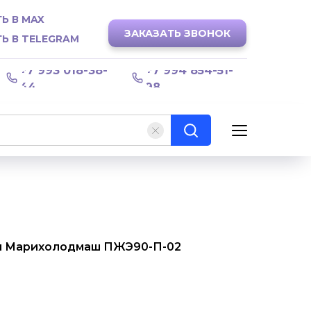
Ь В MAX
ЗАКАЗАТЬ ЗВОНОК
Ь В TELEGRAM
+7 993 018-38-
+7 994 854-51-
44
98
я Марихолодмаш ПЖЭ90-П-02