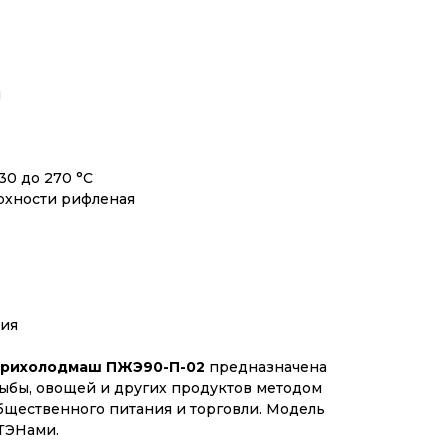
и
0 до 270 °С
рхности рифленая
сия
рихолодмаш ПЖЭ90-П-02
предназначена
рыбы, овощей и других продуктов методом
бщественного питания и торговли. Модель
ТЭНами.