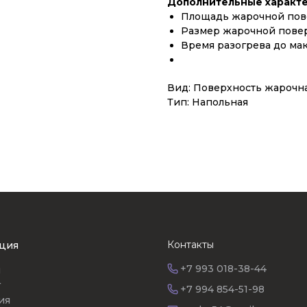
Дополнительные характе
Площадь жарочной пове
Размер жарочной повер
Время разогрева до ма
Вид: Поверхность жарочн
Тип: Напольная
Контакты
ция
+7 993 018-38-44
я
г
+7 994 854-51-98
ия