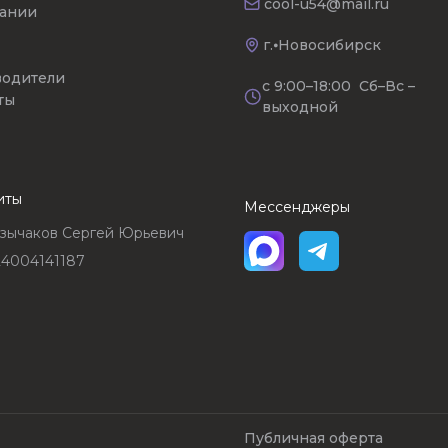
cool-u54@mail.ru
ании
г.⦁Новосибирск
одители
с 9:00–18:00 Сб–Вс –
ты
выходной
иты
Мессенджеры
зычаков Сергей Юрьевич
4004141187
Публичная оферта