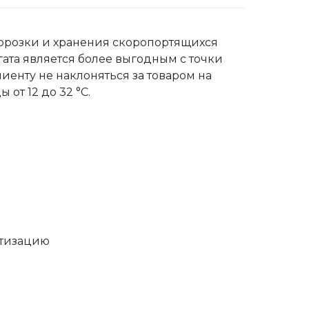
орозки и хранения скоропортящихся
ата является более выгодным с точки
иенту не наклоняться за товаром на
от 12 до 32 °C.
етизацию