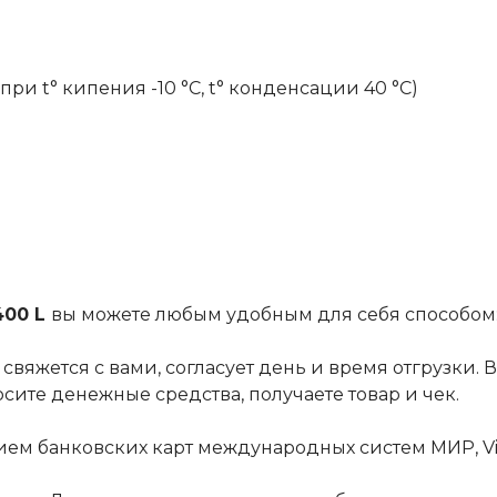
ри t° кипения -10 °С, t° конденсации 40 °С)
400 L
вы можете любым удобным для себя способом
вяжется с вами, согласует день и время отгрузки.
ите денежные средства, получаете товар и чек.
ем банковских карт международных систем МИР, Vis