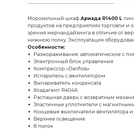
Морозильный шкаф
Ариада R1400 L
лин
продуктов на предприятиях торговли и 
зрения мерчандайзинга в отличие от верх
нижнюю полку. Эксплуатация оборудовани
Особенности:
Размораживание: автоматическое с п
Электронный блок управления
Компрессор «Danfoss»
Испаритель с вентилятором
Выпариватель конденсата
Хладагент: R404А
Распашная дверь с возвратным механ
Эластичные уплотнители с магнитным
Концевые выключатели вентилятора и
Верхнее освещение
8 полок