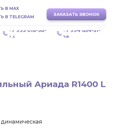
Ь В MAX
ЗАКАЗАТЬ ЗВОНОК
Ь В TELEGRAM
+7 993 018-38-
+7 994 854-51-
44
98
льный Ариада R1400 L
 динамическая