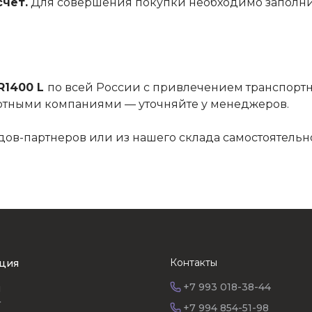
чет.
Для совершения покупки необходимо заполни
R1400 L
по всей России с привлечением транспорт
ртными компаниями — уточняйте у менеджеров.
дов-партнеров или из нашего склада самостоятельно
Контакты
ция
+7 993 018-38-44
я
г
+7 994 854-51-98