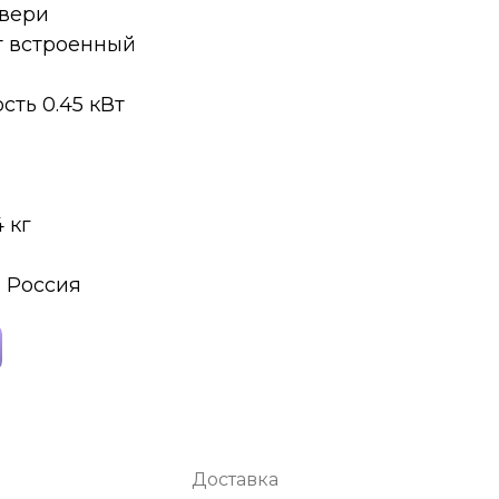
двери
т встроенный
ть 0.45 кВт
4 кг
 Россия
Доставка