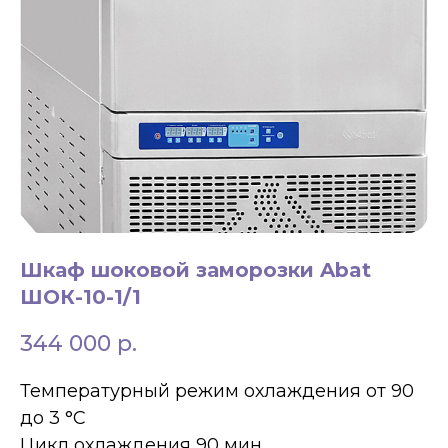
ЗАКАЗАТЬ ЗВОНОК
+7 994 854-51-
Шкаф шоковой заморозки Abat
98
ШОК-10-1/1
344 000
р.
Температурный режим охлаждения от 90
до 3 °С
Цикл охлаждения 90 мин.