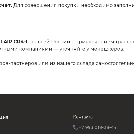
чет.
Для совершения покупки необходимо заполни
LAIR CR4-L
по всей России с привлечением трансп
ртными компаниями — уточняйте у менеджеров.
дов-партнеров или из нашего склада самостоятельно
Контакты
ция
+7 993 018-38-44
я