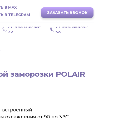
Ь В MAX
ЗАКАЗАТЬ ЗВОНОК
Ь В TELEGRAM
+7 993 018-38-
+7 994 854-51-
44
98
L
й заморозки POLAIR
т встроенный
 охлаждения от 90 до 3 °С