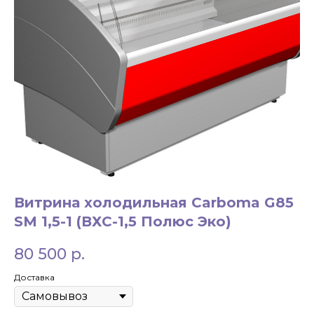
ЗАКАЗАТЬ ЗВОНОК
+7 994 854-51-
Витрина холодильная Carboma G85
98
SM 1,5-1 (ВХС-1,5 Полюс Эко)
80 500
р.
Доставка