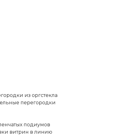
егородки из оргстекла
тельные перегородки
упенчатых подиумов
вки витрин в линию