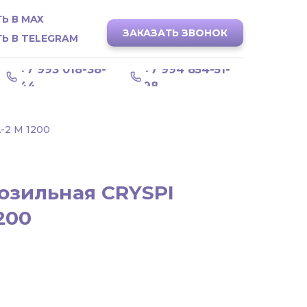
Ь В MAX
ЗАКАЗАТЬ ЗВОНОК
Ь В TELEGRAM
+7 993 018-38-
+7 994 854-51-
44
98
2 M 1200
озильная CRYSPI
200