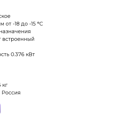
ское
от -18 до -15 °C
назначения
т встроенный
ть 0.376 кВт
 кг
 Россия