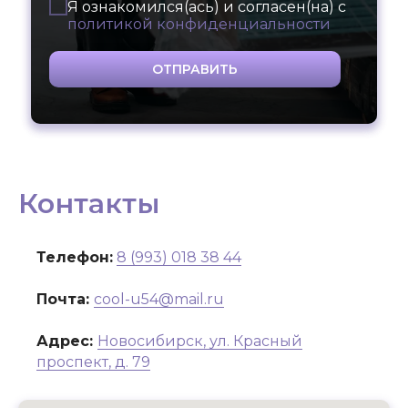
Я ознакомился(ась) и согласен(на) с
политикой конфиденциальности
ОТПРАВИТЬ
Контакты
Телефон:
8 (993) 018 38 44
Почта:
cool-u54@mail.ru
Адрес:
Новосибирск, ул. Красный
проспект, д. 79