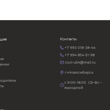
Контакты
ция
+7 993 018-38-44
я
г
+7 994 854-51-98
ия
cool-u54@mail.ru
ании
г.⦁Новосибирск
одители
с 9:00–18:00 Сб–Вс –
ты
выходной