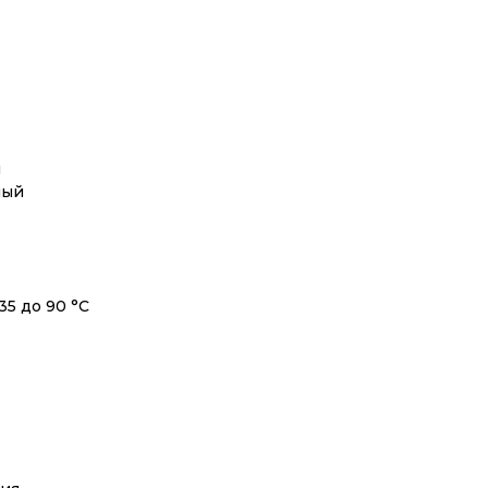
и
ный
5 до 90 °C