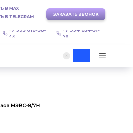
Ь В MAX
ЗАКАЗАТЬ ЗВОНОК
Ь В TELEGRAM
+7 993 018-38-
+7 994 854-51-
44
98
Rada МЭВС-8/7Н