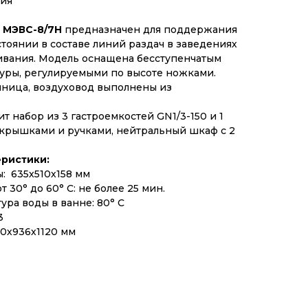
сия
 МЭВС-8/7Н
предназначен для поддержания
стоянии в составе линий раздач в заведениях
ивания. Модель оснащена бесступенчатым
уры, регулируемыми по высоте ножками.
шница, воздуховод выполнены из
т набор из 3 гастроемкостей GN1/3-150 и 1
с крышками и ручками, нейтральный шкаф с 2
ристики:
: 635х510х158 мм
 30° до 60° С: не более 25 мин.
ра воды в ванне: 80° С
3
30х936х1120 мм