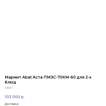
ЗАКАЗАТЬ ЗВОНОК
+7 994 854-51-
98
Мармит Abat Аста ПМЭС-70КМ-60 для 2-х
блюд
ABAT
103 000
р.
Доставка