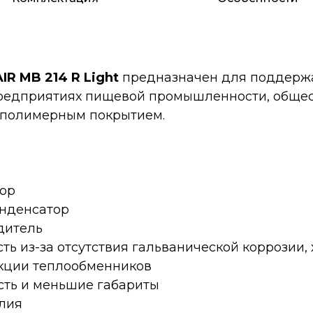
IR MB 214 R Light
предназначен для поддерж
редприятиях пищевой промышленности, общест
с полимерным покрытием.
ор
нденсатор
дитель
ь из-за отсутствия гальванической коррозии, 
укции теплообменников
сть и меньшие габариты
лия