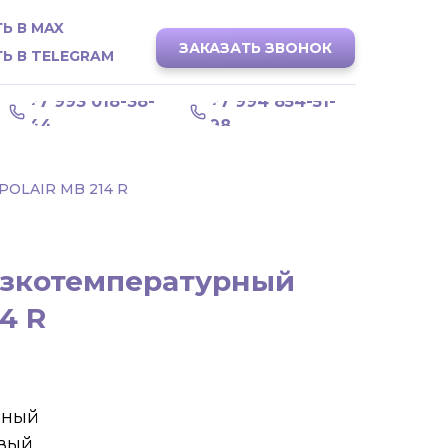
Ь В MAX
ЗАКАЗАТЬ ЗВОНОК
Ь В TELEGRAM
+7 993 018-38-
+7 994 854-51-
44
98
LAIR MB 214 R
зкотемпературный
4 R
рный
евый