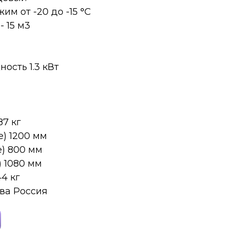
м от -20 до -15 °C
 15 м​3
ость 1.3 кВт
87 кг
) 1200 мм
е) 800 мм
) 1080 мм
44 кг
ва Россия