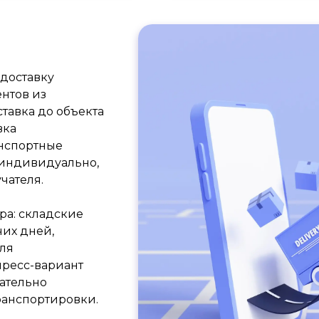
доставку
нтов из
тавка до объекта
вка
анспортные
 индивидуально,
чателя.
ра: складские
чих дней,
Для
пресс-вариант
щательно
ранспортировки.