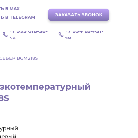
Ь В MAX
ЗАКАЗАТЬ ЗВОНОК
Ь В TELEGRAM
+7 993 018-38-
+7 994 854-51-
44
98
ЕВЕР BGM218S
зкотемпературный
8S
турный
цевый