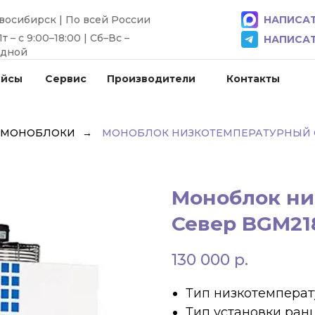
овосибирск | По всей России
НАПИСАТ
 – с 9:00–18:00 | Сб–Вс –
НАПИСАТ
одной
ейсы
Сервис
Производители
Контакты
 МОНОБЛОКИ
→
МОНОБЛОК НИЗКОТЕМПЕРАТУРНЫЙ С
Моноблок ни
Север BGM21
130 000
р.
Тип низкотемпера
Тип установки ран