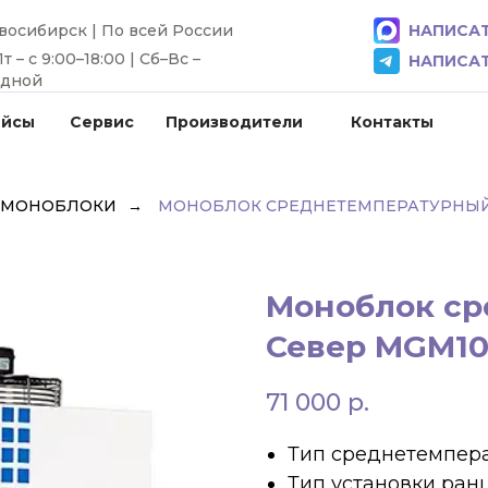
овосибирск | По всей России
НАПИСАТ
 – с 9:00–18:00 | Сб–Вс –
НАПИСАТ
одной
ейсы
Сервис
Производители
Контакты
 МОНОБЛОКИ
→
МОНОБЛОК СРЕДНЕТЕМПЕРАТУРНЫЙ
Моноблок с
Север MGM10
71 000
р.
Тип среднетемпер
Тип установки ран