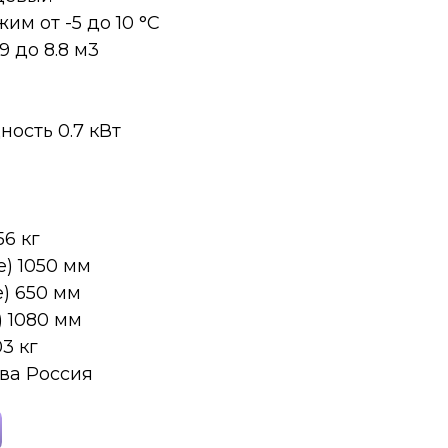
м от -5 до 10 °C
 до 8.8 м​3
ость 0.7 кВт
56 кг
) 1050 мм
е) 650 мм
) 1080 мм
03 кг
ва Россия