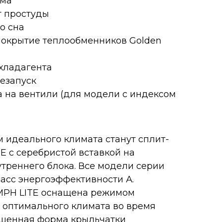
ума
т простуды
о сна
покрытие теплообменников Golden
хладагента
езапуск
 на вентили (для модели с индексом
идеального климата станут сплит-
E с серебристой вставкой на
треннего блока. Все модели серии
асс энергоэффективности А.
MPH LITE оснащена режимом
 оптимального климата во время
чшенная форма крыльчатки