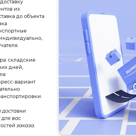
доставку
нтов из
тавка до объекта
вка
анспортные
 индивидуально,
чателя.
ра: складские
чих дней,
Для
пресс-вариант
щательно
ранспортировки.
и доставки
 для вас
остей заказа.