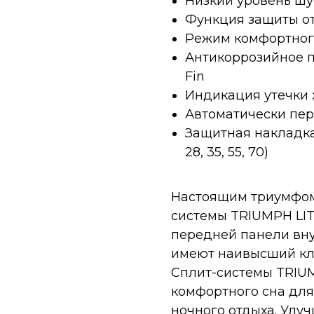
Низкий уровень ш
Функция защиты о
Режим комфортног
Антикоррозийное 
Fin
Индикация утечки 
Автоматически пер
Защитная накладка
28, 35, 55, 70)
Настоящим триумфом 
системы TRIUMPH LIT
передней панели вну
имеют наивысший кл
Сплит-системы TRIU
комфортного сна для
ночного отдыха. Улу