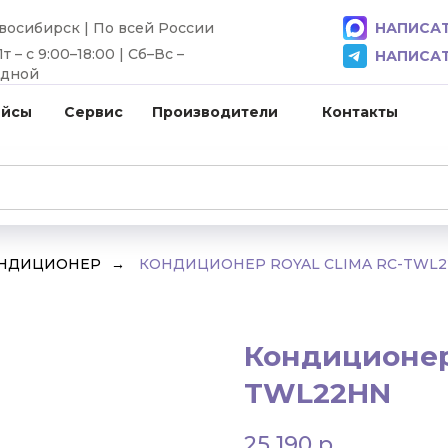
овосибирск | По всей России
НАПИСАТ
 – с 9:00–18:00 | Сб–Вс –
НАПИСАТ
одной
ейсы
Сервис
Производители
Контакты
ОНДИЦИОНЕР
→
КОНДИЦИОНЕР ROYAL CLIMA RC-TWL
Кондиционер
TWL22HN
25 190
р.