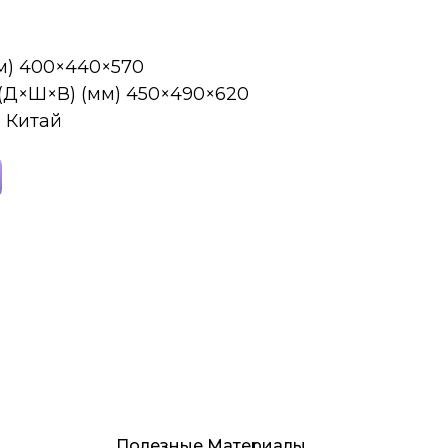
м) 400×440×570
 (Д×Ш×В) (мм) 450×490×620
 Китай
Полезные Материалы