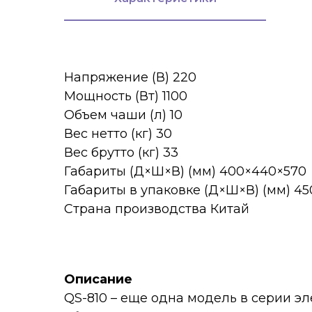
Напряжение (В) 220
Мощность (Вт) 1100
Объем чаши (л) 10
Вес нетто (кг) 30
Вес брутто (кг) 33
Габариты (Д×Ш×В) (мм) 400×440×570
Габариты в упаковке (Д×Ш×В) (мм) 4
Страна производства Китай
Описание
QS-810 – еще одна модель в серии э