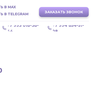
Ь В MAX
ЗАКАЗАТЬ ЗВОНОК
Ь В TELEGRAM
+7 993 018-38-
+7 994 854-51-
44
98
0