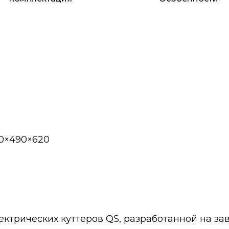
50×490×620
лектрических куттеров QS, разработанной на з