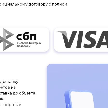
официальному договору с полной
доставку
нтов из
тавка до объекта
вка
анспортные