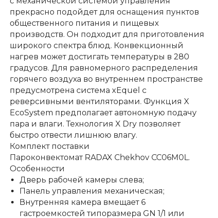
с механической системой управления
прекрасно подойдет для оснащения пунктов
общественного питания и пищевых
производств. Он подходит для приготовления
широкого спектра блюд. Конвекционный
нагрев может достигать температуры в 280
градусов. Для равномерного распределения
горячего воздуха во внутреннем пространстве
предусмотрена система xEquel с
реверсивными вентиляторами. Функция X
EcoSystem предполагает автономную подачу
пара и влаги. Технология X Dry позволяет
быстро отвести лишнюю влагу.
Комплект поставки
Пароконвектомат RADAX Chekhov CC06M0L.
Особенности
Дверь рабочей камеры слева;
Панель управления механическая;
Внутренняя камера вмещает 6
гастроемкостей типоразмера GN 1/1 или