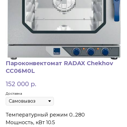
ЗАКАЗАТЬ ЗВОНОК
Пароконвектомат RADAX Chekhov
CC06M0L
+7 994 854-51-
98
152 000
р.
Доставка
Температурный режим 0...280
Мощность, кВт 10.5