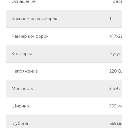
Оснащение
Подставк
Количество конфорок
1
Размер конфорок
417x295x
Конфорка
Чугунна
Напряжение
220 В, 3
Мощность
3 кВт
Ширина
505 мм
Глубина
665 мм