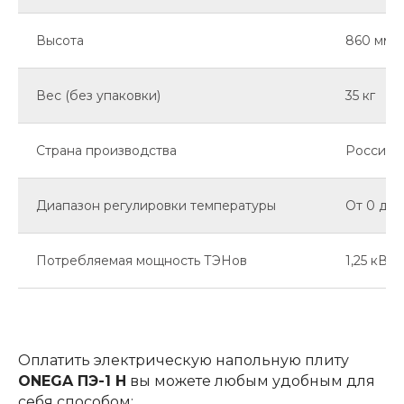
Высота
860 мм
Вес (без упаковки)
35 кг
Страна производства
Россия
Диапазон регулировки температуры
От 0 до 
Потребляемая мощность ТЭНов
1,25 кВт -
Оплатить электрическую напольную плиту
ONEGA ПЭ-1 Н
вы можете любым удобным для
себя способом: