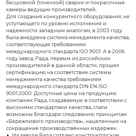
бесшовной (точечной) сварки и покрасочные
ЗАКАЗАТЬ ЗВОНОК
камеры ведущих производителей.
Для создания конкурентного оборудования, не
уступающего по уровню исполнения и
надежности западным аналогам, в 2003 году
была внедрена система менеджмента качества,
соответствующая требованиям
международного стандарта ISO 9001. А в 2006
году завод Рада, первым из российских
производителей в данной области, прошел
сертификацию на соответствие системы
менеджмента качества требованиям
+7 994 854-51-
международного стандарта DIN EN ISO
98
9001:2000. Доступные цены на продукцию
компании Рада, создаваемую в соответствии с
высокими стандартами качества, стали
возможны благодаря следованию принципам
«Бережливого производства», нацеленным на
сокращение производственных издержек.
На заводе Рада создано конструкторское